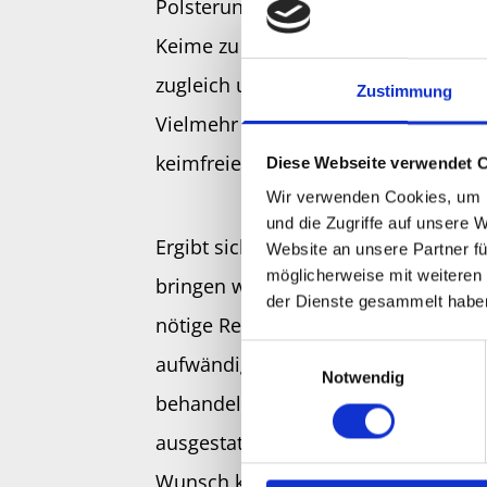
Polsterung zu ziehen, sondern auch
Keime zu entfernen. Spezielle Wasc
zugleich umweltfreundlich und für Al
Zustimmung
Vielmehr bekommen Sie durch und 
keimfreie Matratzen zurück.
Diese Webseite verwendet 
Wir verwenden Cookies, um I
und die Zugriffe auf unsere 
Ergibt sich die Möglichkeit der Polst
Website an unsere Partner fü
möglicherweise mit weiteren
bringen wir nach Ahrensburg in der
der Dienste gesammelt habe
nötige Reinigungstechnik mit. Hande
Einwilligungsauswahl
aufwändigere Prozedur, holen wir d
Notwendig
behandeln sie in unseren eigenen, 
ausgestatteten Räumlichkeiten. Gleic
Wunsch kleine Reparaturen aus.