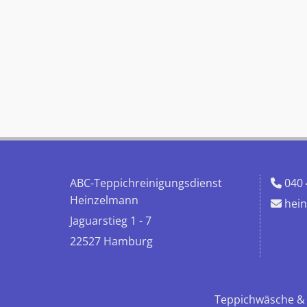
ABC-Teppichreinigungsdienst
040

Heinzelmann
hei

Jaguarstieg 1 - 7
22527 Hamburg
Teppichwäsche & 