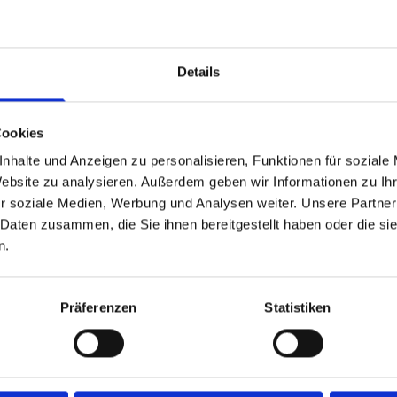
 allergieauslösende
hsubstanzen sind hierbei
lergiker kein Risiko.
Details
durch gesäuberte,
Cookies
nhalte und Anzeigen zu personalisieren, Funktionen für soziale
Website zu analysieren. Außerdem geben wir Informationen zu I
erreinigung vor Ort,
r soziale Medien, Werbung und Analysen weiter. Unsere Partner
 Daten zusammen, die Sie ihnen bereitgestellt haben oder die s
 Südholsteinischen Geest
n.
lt es sich um eine
ie Polstermöbel ab und
Präferenzen
Statistiken
eigens dafür
hzeitig führen wir auf