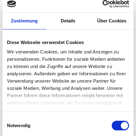
Zustimmung
Details
Über Cookies
Diese Webseite verwendet Cookies
Wir verwenden Cookies, um Inhalte und Anzeigen zu
personalisieren, Funktionen für soziale Medien anbieten
zu können und die Zugriffe auf unsere Website zu
analysieren. Außerdem geben wir Informationen zu Ihrer
Verwendung unserer Website an unsere Partner für
soziale Medien, Werbung und Analysen weiter. Unsere
Partner führen diese Informationen möglicherweise mit
weiteren Daten zusammen, die Sie ihnen bereitgestellt
Ich habe die Datenschutzerklärung zur Kenntnis
haben oder die sie im Rahmen Ihrer Nutzung der Dienste
genommen. Ich stimme einer elektronischen
gesammelt haben.
Einwilligungsauswahl
Speicherung und Verarbeitung meiner eingegebenen
Notwendig
Daten zur Beantwortung meiner Anfrage zu. *