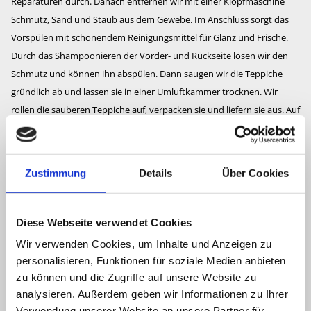
Reparaturen durch. Danach entfernen wir mit einer Klopfmaschine
Schmutz, Sand und Staub aus dem Gewebe. Im Anschluss sorgt das
Vorspülen mit schonendem Reinigungsmittel für Glanz und Frische.
Durch das Shampoonieren der Vorder- und Rückseite lösen wir den
Schmutz und können ihn abspülen. Dann saugen wir die Teppiche
gründlich ab und lassen sie in einer Umluftkammer trocknen. Wir
rollen die sauberen Teppiche auf, verpacken sie und liefern sie aus. Auf
fest verlegten Teppichböden bringen wir eine spezielle
Reinigungsmaschine zum Einsatz. Sie saugt den Bodenbelag nicht nur
ab, sondern wäscht den Schmutz nebelfeucht heraus. Dies sind die
Zustimmung
Details
Über Cookies
Leistungen unserer Teppichreinigung im Überblick:
Teppichwäsche
Diese Webseite verwendet Cookies
Reinigung von Polstermöbeln
Wir verwenden Cookies, um Inhalte und Anzeigen zu
Teppichbodenreinigung
personalisieren, Funktionen für soziale Medien anbieten
Sofas und Sessel
zu können und die Zugriffe auf unsere Website zu
analysieren. Außerdem geben wir Informationen zu Ihrer
Bürostühle und Polsterstühle
Verwendung unserer Website an unsere Partner für