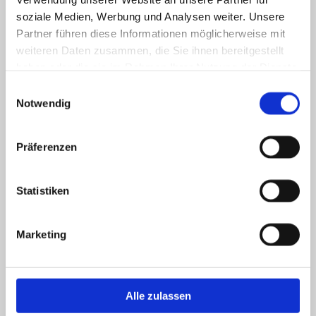
Matratzen
soziale Medien, Werbung und Analysen weiter. Unsere
Sitzgarnituren
Partner führen diese Informationen möglicherweise mit
weiteren Daten zusammen, die Sie ihnen bereitgestellt
Gartenpolsterauflagen
haben oder die sie im Rahmen Ihrer Nutzung der Dienste
Vorhang- und Gardinenservice
gesammelt haben.
Einwilligungsauswahl
Notwendig
Präferenzen
Statistiken
Marketing
Alle zulassen